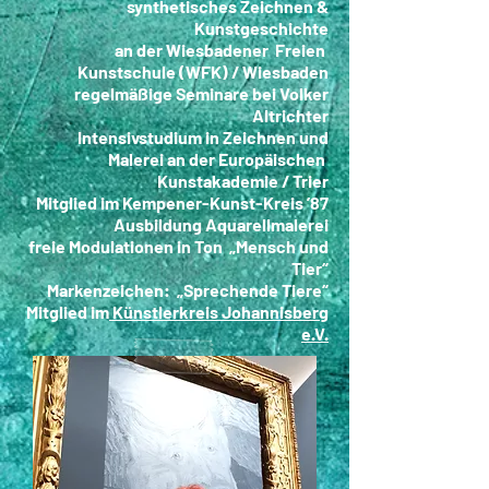
synthetisches Zeichnen &
Kunstgeschichte
an der Wiesbadener Freien
Kunstschule (WFK) / Wiesbaden
regelmäßige Seminare bei Volker
Altrichter
Intensivstudium in Zeichnen und
Malerei an der Europäischen
Kunstakademie / Trier
Mitglied im Kempener-Kunst-Kreis ’87
Ausbildung Aquarellmalerei
freie Modulationen in Ton „Mensch und
Tier“
Markenzeichen: „Sprechende Tiere“
Mitglied im
Künstlerkreis Johannisberg
e.V.