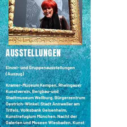
AUSSTELLUNGEN
​​​Einzel- und Gruppenausstellungen
(Auszug)
Kramer-Museum Kempen, Rheingauer
Kunstverein, Bergbau-und
Stadtmuseum Weilburg, Bürgerzentrum
Oestrich-Winkel, Stadt Annweiler am
Trifels, Volksbank Geisenheim,
Kunstrefugium München, Nacht der
Galerien und Museen Wiesbaden, Kunst